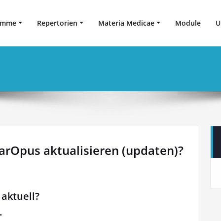
amme
Repertorien
Materia Medicae
Module
U
arOpus aktualisieren (updaten)?
aktuell?
.