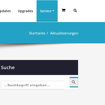
pdates
Upgrades
Service
Startseite
Aktualisierungen
Suche
Search Button
Search
for: