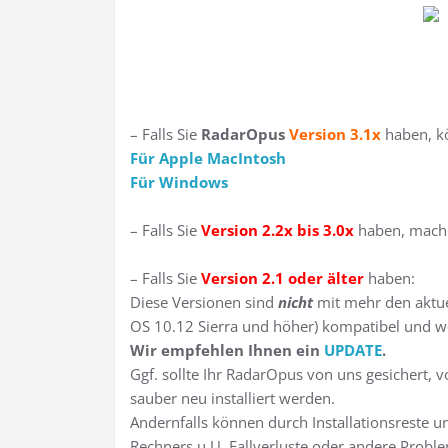
– Falls Sie
RadarOpus
Version 3.1x
haben, k
Für Apple MacIntosh
Für Windows
– Falls Sie
Version 2.2x bis 3.0x
haben, machen
– Falls Sie
Version 2.1 oder älter
haben:
Diese Versionen sind
nicht
mit mehr den aktu
OS 10.12 Sierra und höher) kompatibel und w
Wir empfehlen Ihnen ein
UPDATE
.
Ggf. sollte Ihr RadarOpus von uns gesichert, 
sauber neu installiert werden.
Andernfalls können durch Installationsreste u
Rechners u.U. Fallverluste oder andere Proble