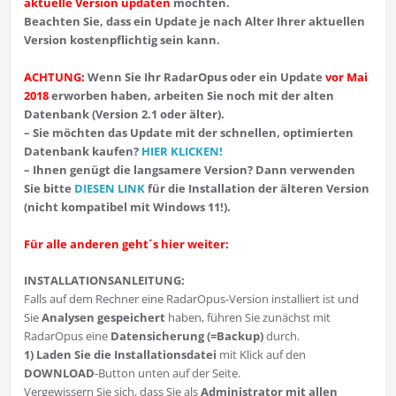
aktuelle Version updaten
möchten.
Beachten Sie, dass ein Update je nach Alter Ihrer aktuellen
Version kostenpflichtig sein kann.
ACHTUNG:
Wenn Sie Ihr RadarOpus oder ein Update
vor Mai
2018
erworben haben, arbeiten Sie noch mit der alten
Datenbank (Version 2.1 oder älter).
– Sie möchten das Update mit der schnellen, optimierten
Datenbank kaufen?
HIER KLICKEN!
– Ihnen genügt die langsamere Version? Dann verwenden
Sie bitte
DIESEN LINK
für die Installation der älteren Version
(nicht kompatibel mit Windows 11!).
Für alle anderen geht´s hier weiter:
INSTALLATIONSANLEITUNG:
Falls auf dem Rechner eine RadarOpus-Version installiert ist und
Sie
Analysen gespeichert
haben, führen Sie zunächst mit
RadarOpus eine
Datensicherung
(=Backup)
durch.
1)
Laden Sie die Installationsdatei
mit Klick auf den
DOWNLOAD
-Button unten auf der Seite.
Vergewissern Sie sich, dass Sie als
Administrator mit allen