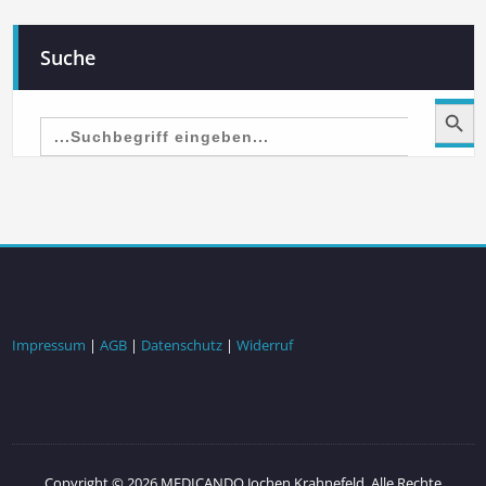
Suche
Search Button
Search
for:
Impressum
|
AGB
|
Datenschutz
|
Widerruf
Copyright © 2026 MEDICANDO Jochen Krahnefeld. Alle Rechte