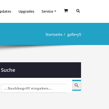
pdates
Upgrades
Service
Startseite
gallery5
Suche
Search Button
Search
for: