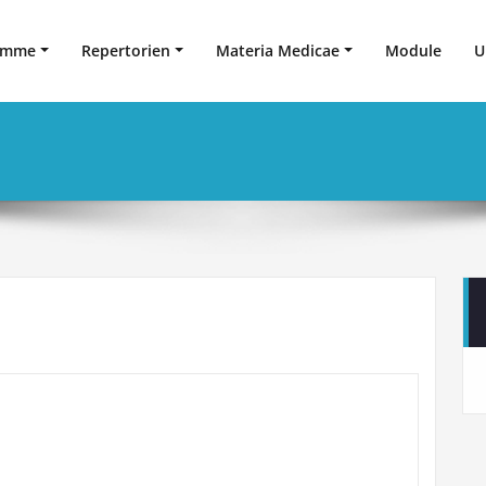
amme
Repertorien
Materia Medicae
Module
U