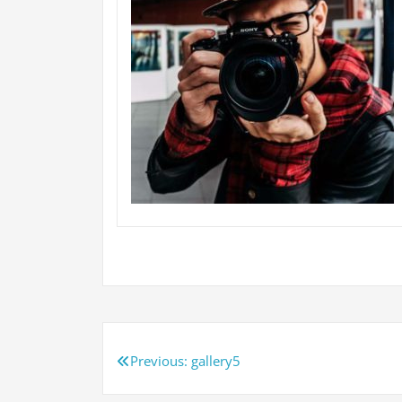
Beitragsnavigation
Previous:
gallery5