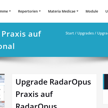
amme
Repertorien
Materia Medicae
Module
U
Praxis auf
Start
/
Upgrades
/
Upgra
onal
Upgrade RadarOpus
Praxis auf
RadarOpus