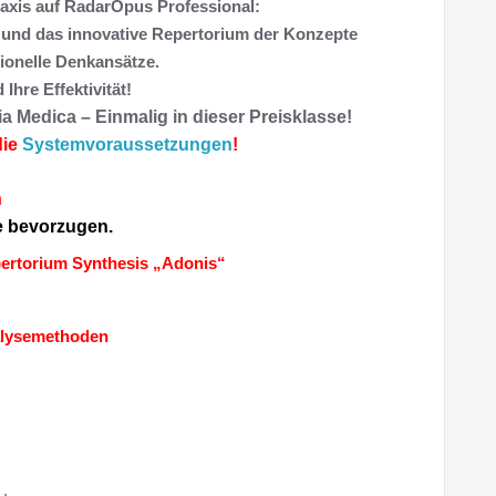
raxis auf RadarOpus Professional:
n und das innovative Repertorium der Konzepte
ionelle Denkansätze.
hre Effektivität!
a Medica – Einmalig in dieser Preisklasse!
die
Systemvoraussetzungen
!
n
ie bevorzugen.
pertorium Synthesis „Adonis“
nalysemethoden