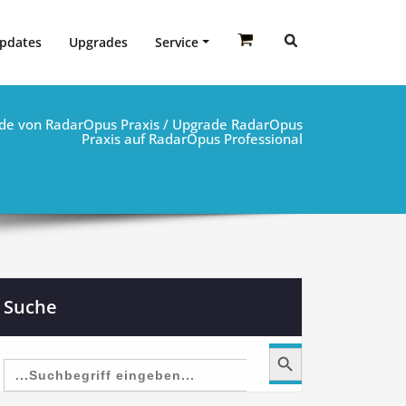
pdates
Upgrades
Service
de von RadarOpus Praxis
/ Upgrade RadarOpus
Praxis auf RadarOpus Professional
Suche
Search Button
Search
for: