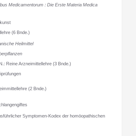
ribus Medicamentorum : Die Erste Materia Medica
lkunst
llehre (6 Bnde.)
nische Heilmittel
berpflanzen
N.: Reine Arzneimittellehre (3 Bnde.)
eiprüfungen
eimmittellehre (2 Bnde.)
chlangengiftes
 Ausführlicher Symptomen-Kodex der homöopathischen