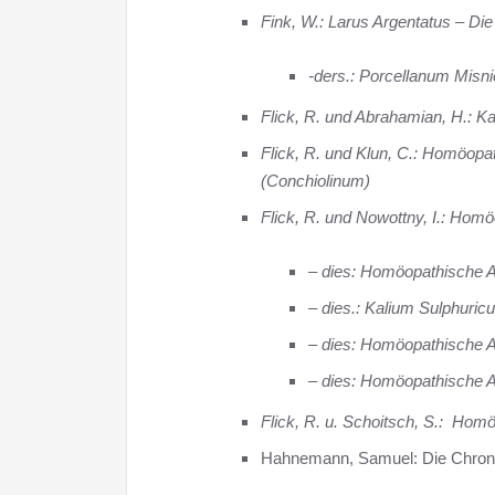
Fink, W.: Larus Argentatus – Di
-ders.: Porcellanum Misni
Flick, R. und Abrahamian, H.: K
Flick, R. und Klun, C.: Homöopa
(Conchiolinum)
Flick, R. und Nowottny, I.: Hom
– dies: Homöopathische A
– dies.: Kalium Sulphuricu
– dies: Homöopathische 
– dies: Homöopathische A
Flick, R. u. Schoitsch, S.: Hom
Hahnemann, Samuel: Die Chroni