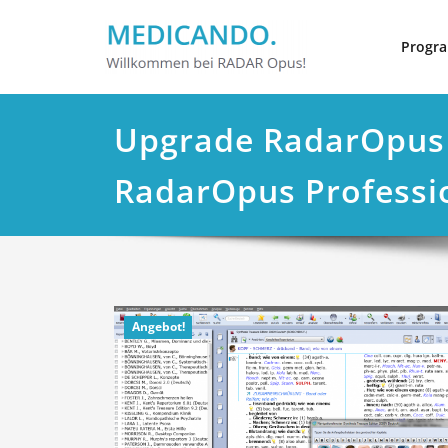
Zum
Inhalt
Progr
springen
Upgrade RadarOpus 
RadarOpus Professi
Angebot!