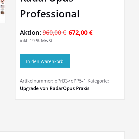
Professional
Ursprünglicher
Aktueller
Aktion:
960,00
€
672,00
€
inkl. 19 % MwSt.
Preis
Preis
war:
ist:
Upgrade
960,00 €
672,00 €.
In den Warenkorb
RadarOpus
Praxis
auf
Artikelnummer:
oPrB3>oPP5-1
Kategorie:
RadarOpus
Upgrade von RadarOpus Praxis
Professional
Menge