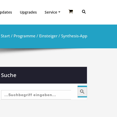
pdates
Upgrades
Service
Start
/
Programme
/
Einsteiger
/ Synthesis-App
Suche
Search Button
Search
for: