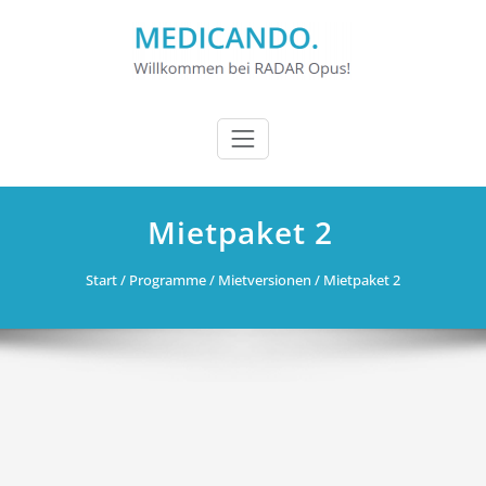
Zum
Inhalt
springen
Mietpaket 2
Start
/
Programme
/
Mietversionen
/ Mietpaket 2