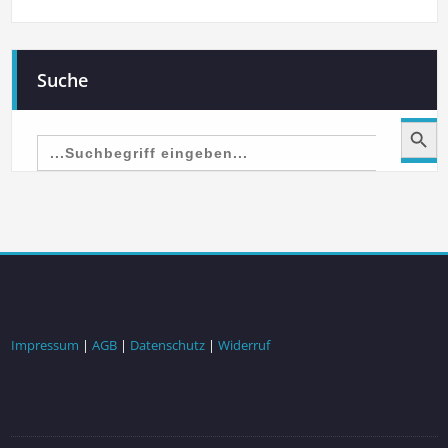
Suche
Search Button
Search
for:
Impressum
|
AGB
|
Datenschutz
|
Widerruf