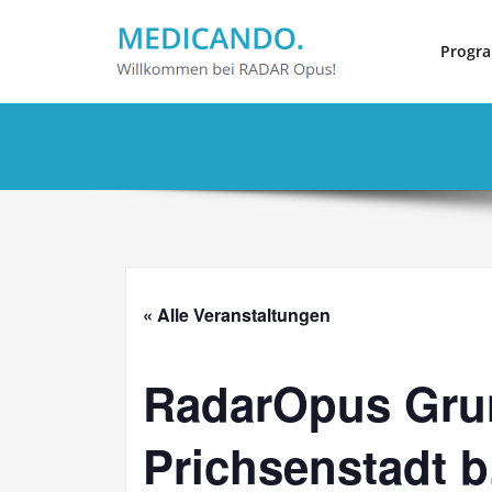
Zum
Inhalt
Progr
springen
« Alle Veranstaltungen
RadarOpus Gru
Prichsenstadt 