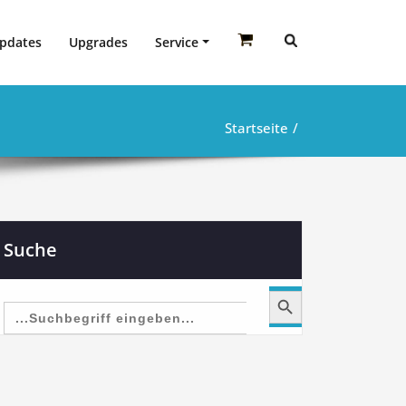
pdates
Upgrades
Service
Startseite
Suche
Search Button
Search
for: