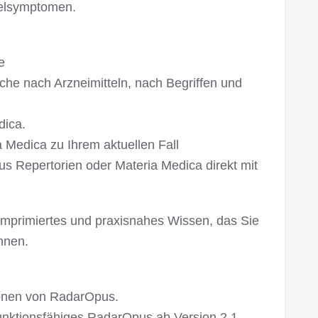
ttelsymptomen.
e
che nach Arzneimitteln, nach Begriffen und
dica.
 Medica zu Ihrem aktuellen Fall
us Repertorien oder Materia Medica direkt mit
omprimiertes und praxisnahes Wissen, das Sie
nnen.
ionen von RadarOpus.
 funktionsfähiges RadarOpus ab Version 2.1