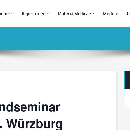
amme
Repertorien
Materia Medicae
Module
U
ndseminar
b. Würzburg