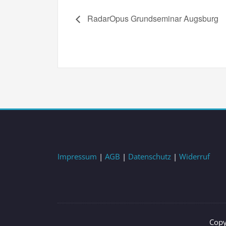
RadarOpus Grundseminar Augsburg
Impressum
|
AGB
|
Datenschutz
|
Widerruf
Copy